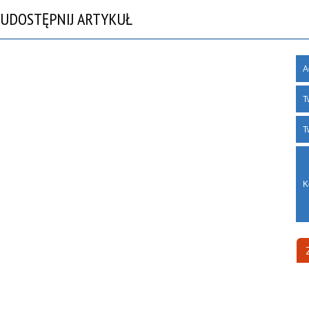
UDOSTĘPNIJ ARTYKUŁ
A
T
T
K