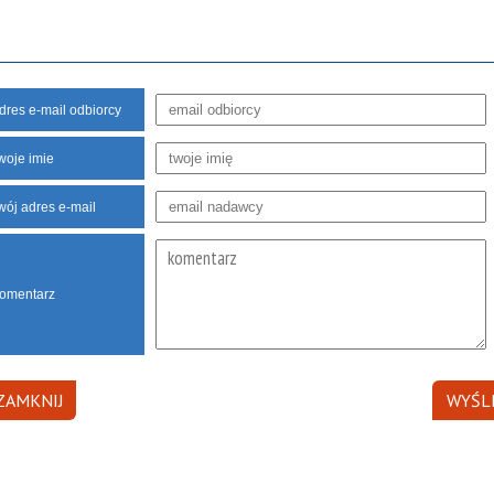
dres e-mail odbiorcy
woje imie
wój adres e-mail
omentarz