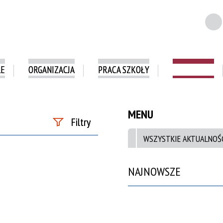
LE
ORGANIZACJA
PRACA SZKOŁY
E-DZIENNIK
MENU
Filtry
WSZYSTKIE AKTUALNOŚ
Szukana fraza
NAJNOWSZE
Data publikacji
—
Kategoria