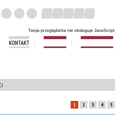
Twoja przeglądarka nie obsługuje JavaScript
KONTAKT
FACEBOOK
MLEGITYMACJA
CI
1
2
3
4
5