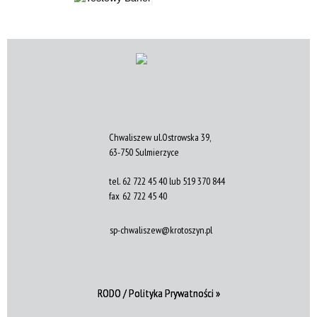
Chwaliszew ul.Ostrowska 39,
63-750 Sulmierzyce
tel.
62 722 45 40 lub 519 370 844
fax
62 722 45 40
sp-chwaliszew@krotoszyn.pl
RODO / Polityka Prywatności »