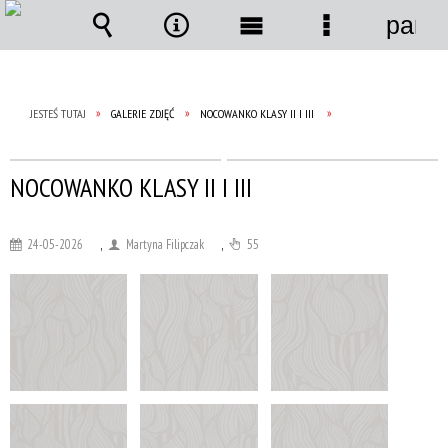
panel
Wyszukiwarka
Narzędzia
Menu
Menu
główne
szczegółow
JESTEŚ TUTAJ
GALERIE ZDJĘĆ
NOCOWANKO KLASY II I III
NOCOWANKO KLASY II I III
24-05-2026
,
Martyna Filipczak
,
55