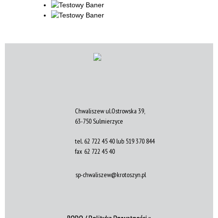
Chwaliszew ul.Ostrowska 39,
63-750 Sulmierzyce
tel.
62 722 45 40 lub 519 370 844
fax
62 722 45 40
sp-chwaliszew@krotoszyn.pl
RODO / Polityka Prywatności »