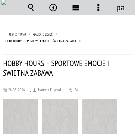
panel
Wyszukiwarka
Narzędzia
Menu
Menu
główne
szczegółow
JESTEŚ TUTAJ
GALERIE ZDJĘĆ
HOBBY HOURS – SPORTOWE EMOCJE I ŚWIETNA ZABAWA
HOBBY HOURS – SPORTOWE EMOCJE I
ŚWIETNA ZABAWA
28-05-2026
,
Martyna Filipczak
,
56