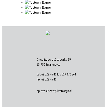
Chwaliszew ul.Ostrowska 39,
63-750 Sulmierzyce
tel.
62 722 45 40 lub 519 370 844
fax
62 722 45 40
sp-chwaliszew@krotoszyn.pl