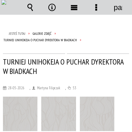
panel
Wyszukiwarka
Narzędzia
Menu
Menu
główne
szczegółow
JESTEŚ TUTAJ
GALERIE ZDJĘĆ
TURNIEJ UNIHOKEJA O PUCHAR DYREKTORA W BIADKACH
TURNIEJ UNIHOKEJA O PUCHAR DYREKTORA
W BIADKACH
28-05-2026
,
Martyna Filipczak
,
53