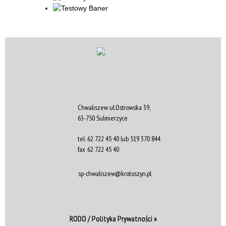
Chwaliszew ul.Ostrowska 39,
63-750 Sulmierzyce
tel.
62 722 45 40 lub 519 370 844
fax
62 722 45 40
sp-chwaliszew@krotoszyn.pl
RODO / Polityka Prywatności »