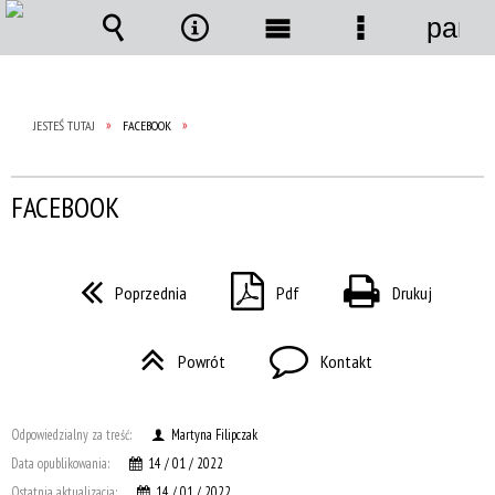
panel
Wyszukiwarka
Narzędzia
Menu
Menu
główne
szczegółow
JESTEŚ TUTAJ
FACEBOOK
FACEBOOK
Poprzednia
Pdf
Drukuj
Powrót
Kontakt
Odpowiedzialny za treść:
Martyna Filipczak
Data opublikowania:
14 / 01 / 2022
Ostatnia aktualizacja:
14 / 01 / 2022