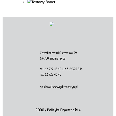
Chwaliszew ul.Ostrowska 39,
63-750 Sulmierzyce
tel.
62 722 45 40 lub 519 370 844
fax
62 722 45 40
sp-chwaliszew@krotoszyn.pl
RODO / Polityka Prywatności »