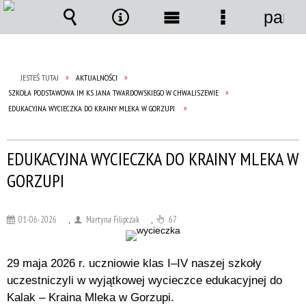
panel
Wyszukiwarka
Narzędzia
Menu
Menu
główne
szczegółow
JESTEŚ TUTAJ
AKTUALNOŚCI
SZKOŁA PODSTAWOWA IM KS JANA TWARDOWSKIEGO W CHWALISZEWIE
EDUKACYJNA WYCIECZKA DO KRAINY MLEKA W GORZUPI
EDUKACYJNA WYCIECZKA DO KRAINY MLEKA W
GORZUPI
01-06-2026
,
Martyna Filipczak
,
67
29 maja 2026 r. uczniowie klas I–IV naszej szkoły
uczestniczyli w wyjątkowej wycieczce edukacyjnej do
Kalak – Kraina Mleka w Gorzupi.