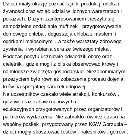
Dzieci miały okazję poznać tajniki produkcji mleka i
żywności oraz wziąć udział w licznych warsztatach i
pokazach. Dużym zainteresowaniem cieszyło się
samodzielne ozdabianie muffinek , przygotowywanie
domowego chleba , degustacja chleba z masłem i
ogórkami małosolnymi , a także warsztaty zdrowego
żywienia i wyrabiania sera ze świeżego mleka .
Podczas pobytu uczniowie odwiedzili oborę oraz
cielętnik , gdzie mogli z bliska obserwować krowy i
najmłodsze zwierzęta gospodarskie. Niezapomnianym
przeżyciem było również zobaczenie procesu dojenia
krów na specjalnej karuzeli udojowej.
Na uczestników czekało wiele atrakcji, konkursów ,
quizów oraz zabaw ruchowych i
edukacyjnych przygotowanych przez organizatorów i
partnerów wydarzenia. Nie zabrakło również czasu na
wspólny posiłek przygotowany przez KGW Gorzupia –
dzieci mogły skosztować tostów , naleśników , gofrów ,