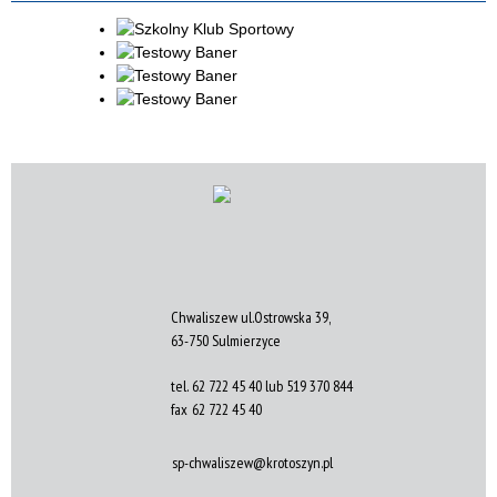
Chwaliszew ul.Ostrowska 39,
63-750 Sulmierzyce
tel.
62 722 45 40 lub 519 370 844
fax
62 722 45 40
sp-chwaliszew@krotoszyn.pl