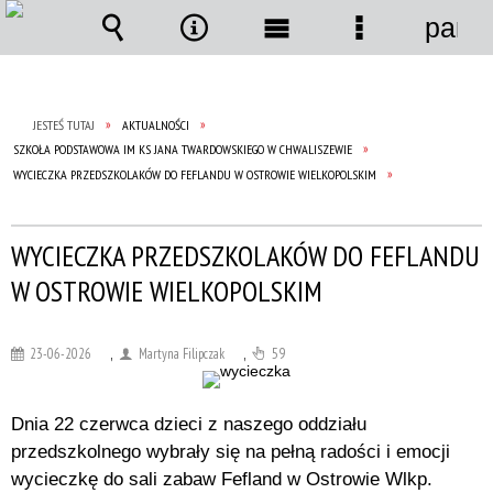
panel
Wyszukiwarka
Narzędzia
Menu
Menu
główne
szczegółow
JESTEŚ TUTAJ
AKTUALNOŚCI
SZKOŁA PODSTAWOWA IM KS JANA TWARDOWSKIEGO W CHWALISZEWIE
WYCIECZKA PRZEDSZKOLAKÓW DO FEFLANDU W OSTROWIE WIELKOPOLSKIM
WYCIECZKA PRZEDSZKOLAKÓW DO FEFLANDU
W OSTROWIE WIELKOPOLSKIM
23-06-2026
,
Martyna Filipczak
,
59
Dnia 22 czerwca dzieci z naszego oddziału
przedszkolnego wybrały się na pełną radości i emocji
wycieczkę do sali zabaw Fefland w Ostrowie Wlkp.