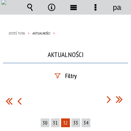
panel
Wyszukiwarka
Narzędzia
Menu
Menu
główne
szczegółow
JESTEŚ TUTAJ
AKTUALNOŚCI
AKTUALNOŚCI
Filtry
Szukana fraza
Data publikacji
30
31
32
33
34
—