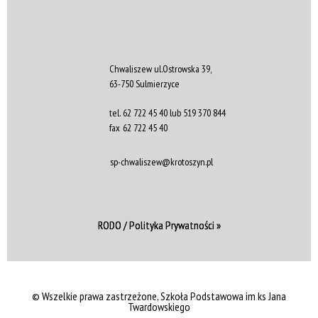
Chwaliszew ul.Ostrowska 39,
63-750 Sulmierzyce
tel.
62 722 45 40 lub 519 370 844
fax
62 722 45 40
sp-chwaliszew@krotoszyn.pl
RODO / Polityka Prywatności »
© Wszelkie prawa zastrzeżone, Szkoła Podstawowa im ks Jana
Twardowskiego